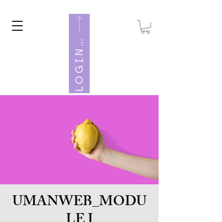
O
G
I
U
M
A
N
W
E
L
B
N
UMANWEB_MODU
LE I