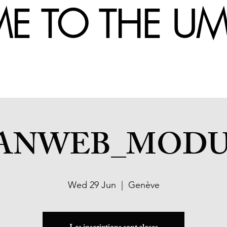
 TO THE 
ANWEB_MODUL
Wed 29 Jun
  |  
Genève