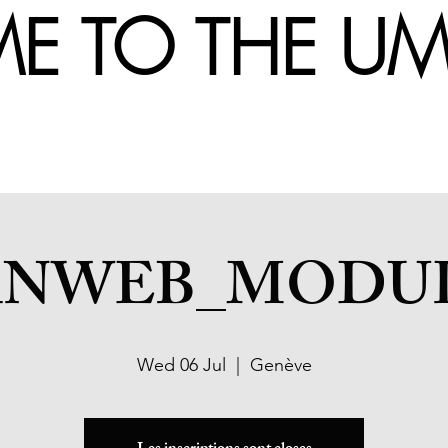
 TO THE 
NWEB_MODULE
Wed 06 Jul
  |  
Genève